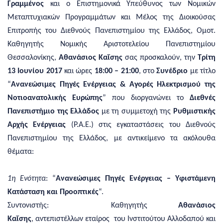
Γραμμένος
και ο Επιστημονικά Υπεύθυνος των Νομικών
Μεταπτυχιακών Προγραμμάτων και Μέλος της Διοικούσας
Επιτροπής του Διεθνούς Πανεπιστημίου της Ελλάδος, Ομοτ.
Καθηγητής Νομικής Αριστοτελείου Πανεπιστημίου
Θεσσαλονίκης,
Αθανάσιος Καΐσης
σας προσκαλούν, την
Τρίτη
13 Ιουνίου 2017
και ώρες
18:00 – 21:00
, στο
Συνέδριο
με τίτλο
“
Ανανεώσιμες Πηγές Ενέργειας & Αγορές Ηλεκτρισμού της
Νοτιοανατολικής Ευρώπης
” που διοργανώνει το
Διεθνές
Πανεπιστήμιο της Ελλάδος
με τη συμμετοχή της
Ρυθμιστικής
Αρχής Ενέργειας
(Ρ.Α.Ε.) στις εγκαταστάσεις του Διεθνούς
Πανεπιστημίου της Ελλάδος, με αντικείμενο τα ακόλουθα
θέματα:
1η Ενότητα
: “
Ανανεώσιμες Πηγές Ενέργειας – Υφιστάμενη
Κατάσταση και Προοπτικές
“.
Συντονιστής: Καθηγητής
Αθανάσιος
Καΐσης
, αντεπιστέλλων εταίρος του Ινστιτούτου Αλλοδαπού και