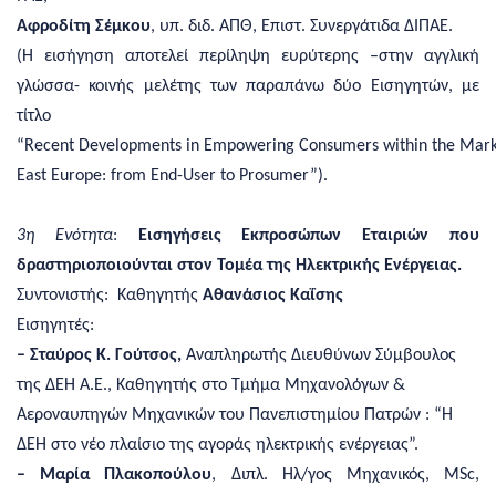
Αφροδίτη Σέμκου
, υπ. διδ. ΑΠΘ, Επιστ. Συνεργάτιδα ΔΙΠΑΕ.
(Η εισήγηση αποτελεί περίληψη ευρύτερης –στην αγγλική
γλώσσα- κοινής μελέτης των παραπάνω δύο Εισηγητών, με
τίτλο
“Recent Developments in Empowering Consumers within the Marke
East Europe: from End-User to Prosumer”).
3η Ενότητα
:
Εισηγήσεις Εκπροσώπων Εταιριών που
δραστηριοποιούνται στον Τομέα της Ηλεκτρικής Ενέργειας.
Συντονιστής: Καθηγητής
Αθανάσιος Καΐσης
Εισηγητές:
– Σταύρος Κ. Γούτσος,
Αναπληρωτής Διευθύνων Σύμβουλος
της ΔΕΗ Α.Ε., Καθηγητής στο Τμήμα Μηχανολόγων &
Αεροναυπηγών Μηχανικών του Πανεπιστημίου Πατρών :
“Η
ΔΕΗ στο νέο πλαίσιο της αγοράς ηλεκτρικής ενέργειας”.
– Μαρία Πλακοπούλου
, Διπλ. Ηλ/γος Μηχανικός, MSc,