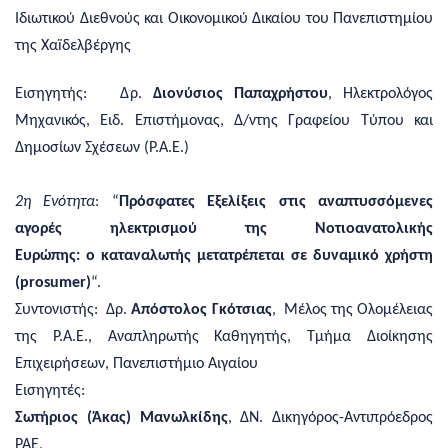
Ιδιωτικού Διεθνούς και Οικονομικού Δικαίου του Πανεπιστημίου
της Χαïδελβέργης
Εισηγητής: Δρ.
Διονύσιος Παπαχρήστου
, Ηλεκτρολόγος
Μηχανικός, Ειδ. Επιστήμονας, Δ/ντης Γραφείου Τύπου και
Δημοσίων Σχέσεων (Ρ.Α.Ε.)
2η Ενότητα
: “
Πρόσφατες Εξελίξεις στις αναπτυσσόμενες
αγορές ηλεκτρισμού της Νοτιοανατολικής
Ευρώπης: o καταναλωτής μετατρέπεται σε δυναμικό χρήστη
(prosumer)
“.
Συντονιστής: Δρ.
Απόστολος Γκότσιας
, Μέλος της Ολομέλειας
της Ρ.Α.Ε., Αναπληρωτής Καθηγητής, Τμήμα Διοίκησης
Επιχειρήσεων, Πανεπιστήμιο Αιγαίου
Εισηγητές:
Σωτήριος (Άκας) Μανωλκίδης
, ΔΝ. Δικηγόρος-Αντιπρόεδρος
ΡΑΕ,