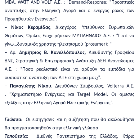
MBA,
WATT ΑΝD VOLT A.E. :
“Demand-Response: “Προοπτικές
ανάπτυξης στην Ελληνική Αγορά και ο ενεργός ρόλος των
Προμηθευτών Ενέργειας”.
– Νίκος Κεραμίδας
, Δικηγόρος, Υπεύθυνος Ευρωπαικών
Θεμάτων, Όμιλος Επιχειρήσεων ΜΥΤΙΛΗΝΑΙΟΣ Α.Ε. : “Γιατί να
γίνω…δυναμικός χρήστης ηλεκτρισμού (prosumer); “.
–
Δρ.
Δημήτριος Β. Κανελλόπουλος
, Διευθυντής Γραφείου
ΔΝΣ, Στρατηγική & Επιχειρησιακή Ανάπτυξη ΔΕΗ Ανανεώσιμες
Α.Ε. : “Πόσο ρεαλιστικό είναι να αρθούν τα εμπόδια για
ουσιαστική ανάπτυξη των ΑΠΕ στη χώρα μας;”.
– Παναγιώτης Νίκου
,
Διευθύνων Σύμβουλος
, Volterra Α.Ε.
:
“Χρηματιστήριο Ενέργειας και Target Model: Οι άμεσες
εξελίξεις στην Ελληνική Αγορά Ηλεκτρικής Ενέργειας”.
Γλώσσα
: Οι εισηγήσεις και η συζήτηση που θα ακολουθήσει
θα πραγματοποιηθούν στην ελληνική γλώσσα.
Τοποθεσία
:
Διεθνές Πανεπιστήμιο της Ελλάδος, Κτίριο