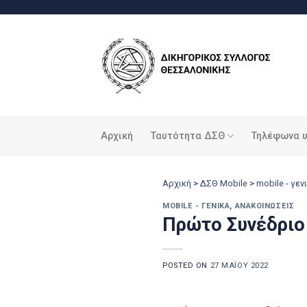
Μετάβαση
στο
περιεχόμενο
Αρχική
Ταυτότητα ΔΣΘ
Τηλέφωνα 
Αρχική
>
ΔΣΘ Mobile
>
mobile - γεν
MOBILE - ΓΕΝΙΚΆ
,
ΑΝΑΚΟΙΝΏΣΕΙΣ
Πρώτο Συνέδριο
POSTED ON
27 ΜΑΪ́ΟΥ 2022