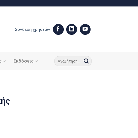
Σύνδεση χρηστών
ς
Εκδόσεις
κής