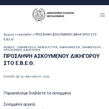
Μετάβαση
στο
περιεχόμενο
Αρχική
>
newsletter
>
ΠΡΟΣΛΗΨΗ ΑΣΚΟΥΜΕΝΟΥ ΔΙΚΗΓΟΡΟΥ ΣΤΟ
Ε.Β.Ε.Θ.
MOBILE - ΕΝΗΜΈΡΩΣΗ
,
NEWSLETTER
,
ΑΝΑΚΟΙΝΏΣΕΙΣ
,
ΕΝΗΜΈΡΩΣΗ
,
ΠΡΟΣΛΉΨΕΙΣ ΔΙΚΗΓΌΡΩΝ
ΠΡΟΣΛΗΨΗ ΑΣΚΟΥΜΕΝΟΥ ΔΙΚΗΓΟΡΟΥ
ΣΤΟ Ε.Β.Ε.Θ.
POSTED ON
26 ΙΑΝΟΥΑΡΊΟΥ 2026
Παρακαλούμε διαβάστε τα συνημμένα.
Συνημμένα αρχεία: