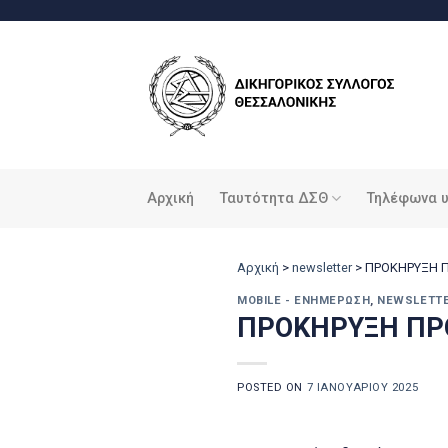
Μετάβαση
στο
περιεχόμενο
Αρχική
Ταυτότητα ΔΣΘ
Τηλέφωνα 
Αρχική
>
newsletter
>
ΠΡΟΚΗΡΥΞΗ 
MOBILE - ΕΝΗΜΈΡΩΣΗ
,
NEWSLETT
ΠΡΟΚΗΡΥΞΗ ΠΡ
POSTED ON
7 ΙΑΝΟΥΑΡΊΟΥ 2025