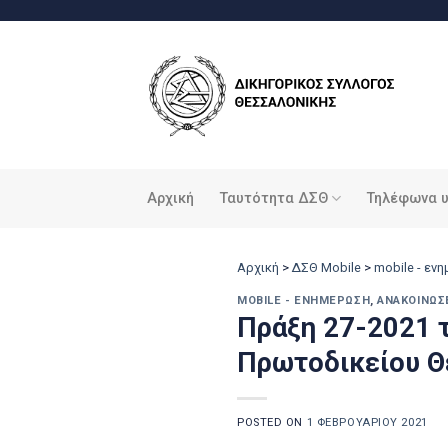
Μετάβαση
στο
περιεχόμενο
Αρχική
Ταυτότητα ΔΣΘ
Τηλέφωνα 
Αρχική
>
ΔΣΘ Mobile
>
mobile - εν
MOBILE - ΕΝΗΜΈΡΩΣΗ
,
ΑΝΑΚΟΙΝΏΣ
Πράξη 27-2021 
Πρωτοδικείου Θ
POSTED ON
1 ΦΕΒΡΟΥΑΡΊΟΥ 2021