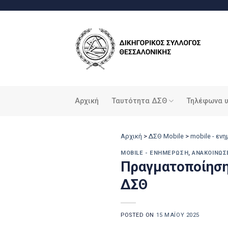
Μετάβαση
στο
περιεχόμενο
Αρχική
Ταυτότητα ΔΣΘ
Τηλέφωνα 
Αρχική
>
ΔΣΘ Mobile
>
mobile - εν
MOBILE - ΕΝΗΜΈΡΩΣΗ
,
ΑΝΑΚΟΙΝΏΣ
Πραγματοποίηση
ΔΣΘ
POSTED ON
15 ΜΑΪ́ΟΥ 2025