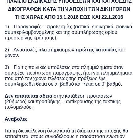
ΠΛΑΙΣΙΟ ΕΚΔΙΚΑΣΗΣ ΥΠΟΘΕΣΕΩΝ ΚΑΙ ΚΑΤΑΘΕΣΗΣ
ΔΙΚΟΓΡΑΦΩΝ ΚΑΤΑ ΤΗΝ ΑΠΟΧΗ ΤΩΝ ΔΙΚΗΓΟΡΩΝ
ΤΗΣ ΧΩΡΑΣ ΑΠΟ 15.1.2016 ΕΩΣ ΚΑΙ 22.1.2016
1) Παραγραφές – προθεσμίες (αστικά, διοικητικά, ποινικά,
συμπεριλαμβανομένης και της συμπλήρωσης ορίου
προσωρινής κράτησης).
2) Αναστολές πλειστηριασμών
πρώτης κατοικίας
και
μόνον.
3) Για τις ποινικές υποθέσεις στα πλημμελήματα όταν
συντρέχει περίπτωση παραγραφής, ήτοι για πλημμελήματα
που από τον χρόνο τελέσεως της πράξεως έχει
συμπληρωθεί 6ετία σε α΄ βαθμό και 7ετία σε β΄ βαθμό.
Δεν απαιτείται άδεια
στην κατάθεση προτάσεων
(20ήμερο) και προσθήκης – αντίκρουσης της τακτικής
πολυμελούς.
Αναβολές
Για τη διευκόλυνση όλων κατά τη διάρκεια της αποχής θα
επιτρέπεται στους συναδέλφους η παράσταση ενώπιον