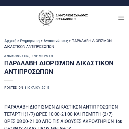
Μετάβαση
στο
περιεχόμενο
Αρχική
>
Ενημέρωση
>
Ανακοινώσεις
>
ΠAPAΛABH ΔIOPIΣMΩN
ΔIKΑΣΤΙΚΩΝ ANTIΠPOΣΩΠΩN
ΑΝΑΚΟΙΝΏΣΕΙΣ
,
ΕΝΗΜΈΡΩΣΗ
ΠAPAΛABH ΔIOPIΣMΩN ΔIKΑΣΤΙΚΩΝ
ANTIΠPOΣΩΠΩN
POSTED ON
1 ΙΟΥΛΊΟΥ 2015
ΠAPAΛABH ΔIOPIΣMΩN ΔIKΑΣΤΙΚΩΝ ANTIΠPOΣΩΠΩN
ΤΕΤΑΡΤΗ (1/7) ΩPEΣ 10.00-21.00 ΚΑΙ ΠΕΜΠΤΗ (2/7)
ΩΡΕΣ 08.00-21.00 ΑΠΟ ΤΙΣ AIΘOYΣEΣ AKPOATHPIΩN 1ου
OPOΦΟΥ ΔIKΑΣΤΙΚΟΥ MEΓΑΡΟΥ