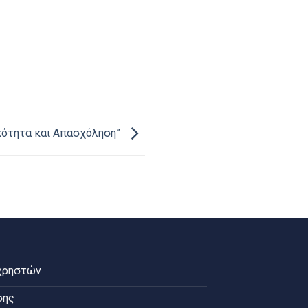
ικότητα και Απασχόληση”
χρηστών
σης