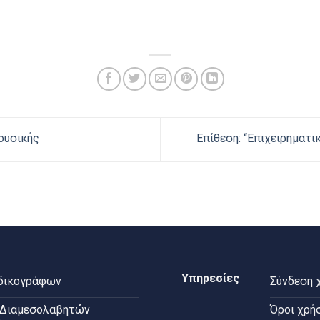
ουσικής
Επίθεση: “Επιχειρηματ
Υπηρεσίες
 δικογράφων
Σύνδεση 
 Διαμεσολαβητών
Όροι χρή