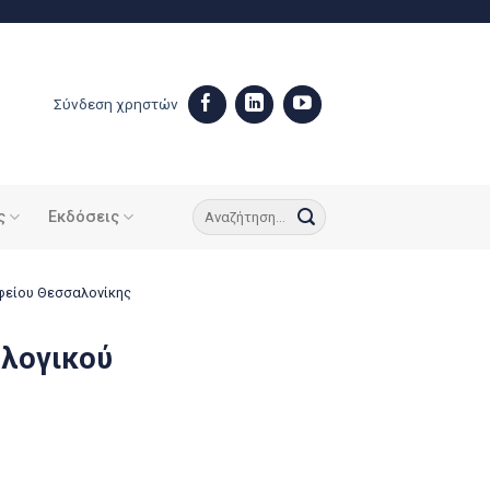
Σύνδεση χρηστών
ς
Εκδόσεις
φείου Θεσσαλονίκης
ολογικού