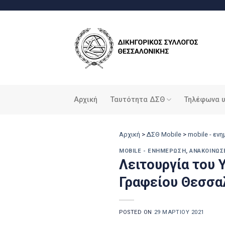
Μετάβαση
στο
περιεχόμενο
Αρχική
Ταυτότητα ΔΣΘ
Τηλέφωνα 
Αρχική
>
ΔΣΘ Mobile
>
mobile - εν
MOBILE - ΕΝΗΜΈΡΩΣΗ
,
ΑΝΑΚΟΙΝΏΣ
Λειτουργία του
Γραφείου Θεσσα
POSTED ON
29 ΜΑΡΤΊΟΥ 2021