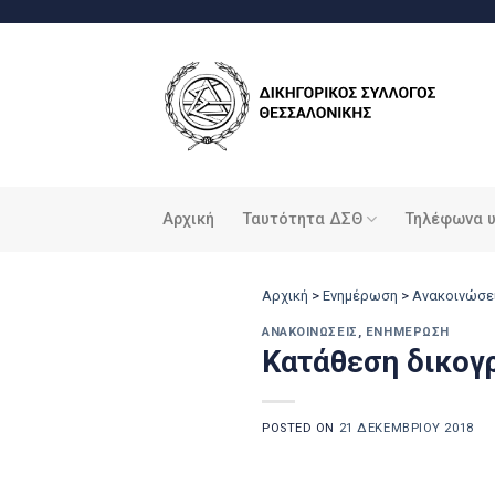
Μετάβαση
στο
περιεχόμενο
Αρχική
Ταυτότητα ΔΣΘ
Τηλέφωνα 
Αρχική
>
Ενημέρωση
>
Ανακοινώσε
ΑΝΑΚΟΙΝΏΣΕΙΣ
,
ΕΝΗΜΈΡΩΣΗ
Kατάθεση δικογ
POSTED ON
21 ΔΕΚΕΜΒΡΊΟΥ 2018