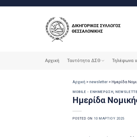
Μετάβαση
στο
περιεχόμενο
Αρχική
Ταυτότητα ΔΣΘ
Τηλέφωνα 
Αρχική
>
newsletter
>
Ημερίδα Νομι
MOBILE - ΕΝΗΜΈΡΩΣΗ
,
NEWSLETT
Ημερίδα Νομική
POSTED ON
10 ΜΑΡΤΊΟΥ 2025