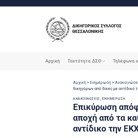
Μετάβαση
στο
περιεχόμενο
Αρχική
Ταυτότητα ΔΣΘ
Τηλέφωνα 
Αρχική
>
Ενημέρωση
>
Ανακοινώσε
δικηγόρων από δίκες με αντίδικο 
ΑΝΑΚΟΙΝΏΣΕΙΣ
,
ΕΝΗΜΈΡΩΣΗ
Επικύρωση απόφ
αποχή από τα κα
αντίδικο την ΕΚ