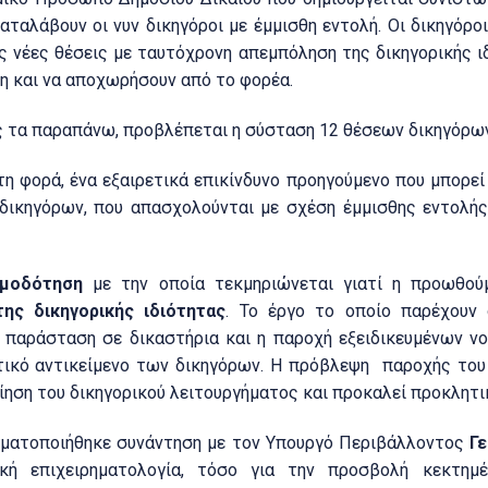
καταλάβουν οι νυν δικηγόροι με έμμισθη εντολή. Οι δικηγόρο
ς νέες θέσεις με ταυτόχρονη απεμπόληση της δικηγορικής ι
η και να αποχωρήσουν από το φορέα.
 τα παραπάνω, προβλέπεται η σύσταση 12 θέσεων δικηγόρων 
τη φορά, ένα εξαιρετικά επικίνδυνο προηγούμενο που μπορεί
δικηγόρων, που απασχολούνται με σχέση έμμισθης εντολής
μοδότηση
με την οποία τεκμηριώνεται γιατί η προωθού
της δικηγορικής ιδιότητας
. Το έργο το οποίο παρέχουν 
 παράσταση σε δικαστήρια και η παροχή εξειδικευμένων ν
ικό αντικείμενο των δικηγόρων. Η πρόβλεψη παροχής του
ηση του δικηγορικού λειτουργήματος και προκαλεί προκλητικ
γματοποιήθηκε συνάντηση με τον Υπουργό Περιβάλλοντος
Γ
ή επιχειρηματολογία, τόσο για την προσβολή κεκτημ