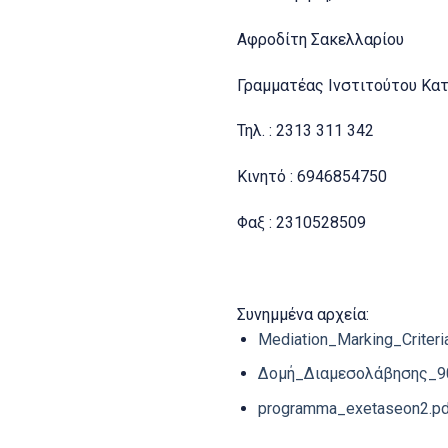
Αφροδίτη Σακελλαρίου
Γραμματέας Ινστιτούτου Κα
Τηλ. : 2313 311 342
Κινητό : 6946854750
Φαξ : 2310528509
Συνημμένα αρχεία:
Mediation_Marking_Criteri
Δομή_Διαμεσολάβησης_9
programma_exetaseon2.pd