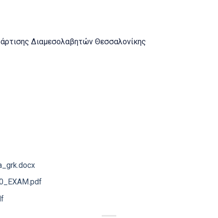
τάρτισης Διαμεσολαβητών Θεσσαλονίκης
a_grk.docx
0_EXAM.pdf
f