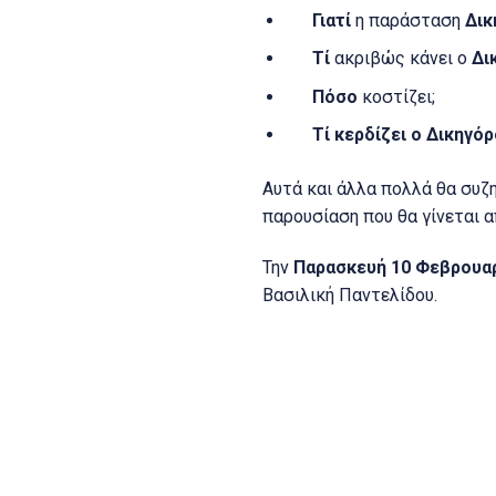
Γιατί
η παράσταση
Δικ
Τί
ακριβώς κάνει ο
Δι
Πόσο
κοστίζει;
Τί κερδίζει ο Δικηγόρ
Αυτά και άλλα πολλά θα συ
παρουσίαση που θα γίνεται α
Την
Παρασκευή 10 Φεβρουαρ
Βασιλική Παντελίδου.