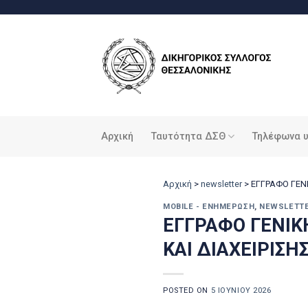
Μετάβαση
στο
περιεχόμενο
Αρχική
Ταυτότητα ΔΣΘ
Τηλέφωνα 
Αρχική
>
newsletter
>
ΕΓΓΡΑΦΟ ΓΕΝ
MOBILE - ΕΝΗΜΈΡΩΣΗ
,
NEWSLETT
ΕΓΓΡΑΦΟ ΓΕΝΙ
ΚΑΙ ΔΙΑΧΕΙΡΙΣΗ
POSTED ON
5 ΙΟΥΝΊΟΥ 2026