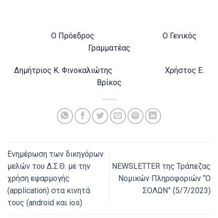
Ο Πρόεδρος Ο Γενικός
Γραμματέας
Δημήτριος Κ. Φινοκαλιώτης Χρήστος Ε.
Βρίκος
Ενημέρωση των δικηγόρων
μελών του Δ.Σ.Θ. με την
NEWSLETTER της Τράπεζας
χρήση εφαρμογής
Νομικών Πληροφοριών “Ο
(application) στα κινητά
ΣΟΛΩΝ” (5/7/2023)
τους (android και ios)