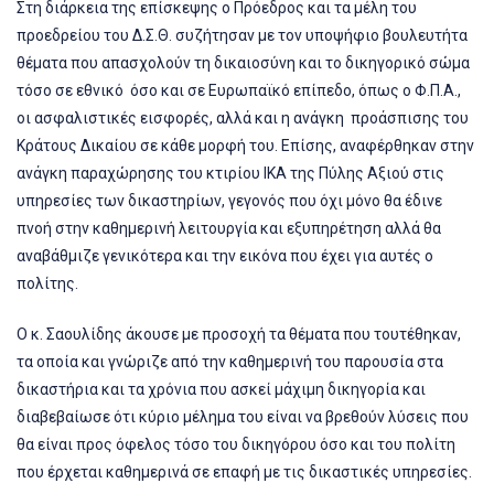
Στη διάρκεια της επίσκεψης ο Πρόεδρος και τα μέλη του
προεδρείου του Δ.Σ.Θ. συζήτησαν με τον υποψήφιο βουλευτήτα
θέματα που απασχολούν τη δικαιοσύνη και το δικηγορικό σώμα
τόσο σε εθνικό όσο και σε Ευρωπαϊκό επίπεδο, όπως ο Φ.Π.Α.,
οι ασφαλιστικές εισφορές, αλλά και η ανάγκη προάσπισης του
Κράτους Δικαίου σε κάθε μορφή του. Επίσης, αναφέρθηκαν στην
ανάγκη παραχώρησης του κτιρίου ΙΚΑ της Πύλης Αξιού στις
υπηρεσίες των δικαστηρίων, γεγονός που όχι μόνο θα έδινε
πνοή στην καθημερινή λειτουργία και εξυπηρέτηση αλλά θα
αναβάθμιζε γενικότερα και την εικόνα που έχει για αυτές ο
πολίτης.
Ο κ. Σαουλίδης άκουσε με προσοχή τα θέματα που τουτέθηκαν,
τα οποία και γνώριζε από την καθημερινή του παρουσία στα
δικαστήρια και τα χρόνια που ασκεί μάχιμη δικηγορία και
διαβεβαίωσε ότι κύριο μέλημα του είναι να βρεθούν λύσεις που
θα είναι προς όφελος τόσο του δικηγόρου όσο και του πολίτη
που έρχεται καθημερινά σε επαφή με τις δικαστικές υπηρεσίες.