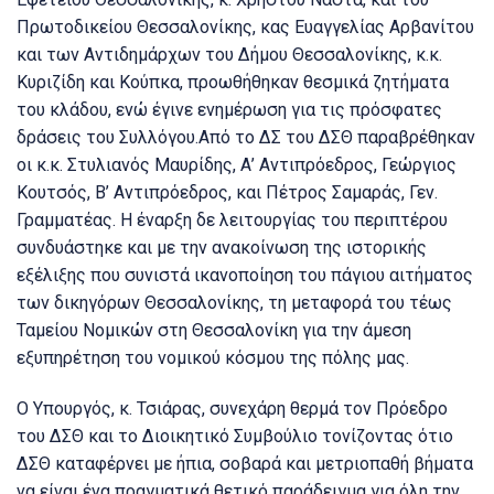
Πρωτοδικείου Θεσσαλονίκης, κας Ευαγγελίας Αρβανίτου
και των Αντιδημάρχων του Δήμου Θεσσαλονίκης, κ.κ.
Κυριζίδη και Κούπκα, προωθήθηκαν θεσμικά ζητήματα
του κλάδου, ενώ έγινε ενημέρωση για τις πρόσφατες
δράσεις του Συλλόγου.Από το ΔΣ του ΔΣΘ παραβρέθηκαν
οι κ.κ. Στυλιανός Μαυρίδης, Α’ Αντιπρόεδρος, Γεώργιος
Κουτσός, Β’ Αντιπρόεδρος, και Πέτρος Σαμαράς, Γεν.
Γραμματέας. Η έναρξη δε λειτουργίας του περιπτέρου
συνδυάστηκε και με την ανακοίνωση της ιστορικής
εξέλιξης που συνιστά ικανοποίηση του πάγιου αιτήματος
των δικηγόρων Θεσσαλονίκης, τη μεταφορά του τέως
Ταμείου Νομικών στη Θεσσαλονίκη για την άμεση
εξυπηρέτηση του νομικού κόσμου της πόλης μας.
Ο Υπουργός, κ. Τσιάρας, συνεχάρη θερμά τον Πρόεδρο
του ΔΣΘ και το Διοικητικό Συμβούλιο τονίζοντας ότιο
ΔΣΘ καταφέρνει με ήπια, σοβαρά και μετριοπαθή βήματα
να είναι ένα πραγματικά θετικό παράδειγμα για όλη την