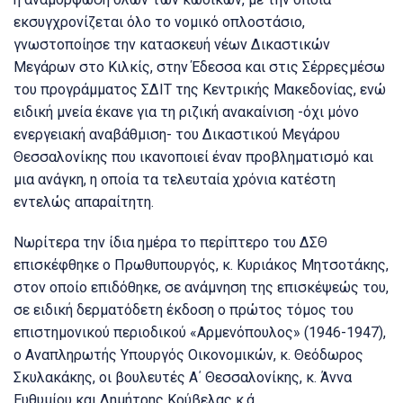
εκσυγχρονίζεται όλο το νομικό οπλοστάσιο,
γνωστοποίησε την κατασκευή νέων Δικαστικών
Μεγάρων στο Κιλκίς, στην Έδεσσα και στις Σέρρεςμέσω
του προγράμματος ΣΔΙΤ της Κεντρικής Μακεδονίας, ενώ
ειδική μνεία έκανε για τη ριζική ανακαίνιση -όχι μόνο
ενεργειακή αναβάθμιση- του Δικαστικού Μεγάρου
Θεσσαλονίκης που ικανοποιεί έναν προβληματισμό και
μια ανάγκη, η οποία τα τελευταία χρόνια κατέστη
εντελώς απαραίτητη.
Νωρίτερα την ίδια ημέρα το περίπτερο του ΔΣΘ
επισκέφθηκε ο Πρωθυπουργός, κ. Κυριάκος Μητσοτάκης,
στον οποίο επιδόθηκε, σε ανάμνηση της επισκέψεώς του,
σε ειδική δερματόδετη έκδοση ο πρώτος τόμος του
επιστημονικού περιοδικού «Αρμενόπουλος» (1946-1947),
ο Αναπληρωτής Υπουργός Οικονομικών, κ. Θεόδωρος
Σκυλακάκης, οι βουλευτές Α΄ Θεσσαλονίκης, κ. Άννα
Ευθυμίου και Δημήτρης Κούβελας κ.ά.