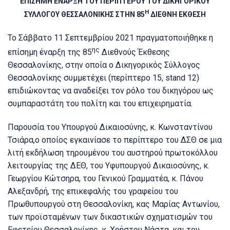
ΕΠΙΣΗΜΗ ΕΝΑΡΞΗ ΤΟΥ ΠΕΡΙΠΤΕΡΟΥ ΤΟΥ ΔΙΚΗΓΟΡΙΚΟΥ
Η
ΣΥΛΛΟΓΟΥ ΘΕΣΣΑΛΟΝΙΚΗΣ ΣΤΗΝ 85
ΔΙΕΘΝΗ ΕΚΘΕΣΗ
Το Σάββατο 11 Σεπτεμβρίου 2021 πραγματοποιήθηκε η
ης
επίσημη έναρξη της 85
Διεθνούς Έκθεσης
Θεσσαλονίκης, στην οποία ο Δικηγορικός Σύλλογος
Θεσσαλονίκης συμμετέχει (περίπτερο 15, stand 12)
επιδιώκοντας να αναδείξει τον ρόλο του δικηγόρου ως
συμπαραστάτη του πολίτη και του επιχειρηματία.
Παρουσία του Υπουργού Δικαιοσύνης, κ. Κωνσταντίνου
Τσιάρα,ο οποίος εγκαινίασε το περίπτερο του ΔΣΘ σε μια
λιτή εκδήλωση τηρουμένου του αυστηρού πρωτοκόλλου
λειτουργίας της ΔΕΘ, του Υφυπουργού Δικαιοσύνης, κ.
Γεωργίου Κώτσηρα, του Γενικού Γραμματέα, κ. Πάνου
Αλεξανδρή, της επικεφαλής του γραφείου του
Πρωθυπουργού στη Θεσσαλονίκη, κας Μαρίας Αντωνίου,
των προϊσταμένων των δικαστικών σχηματισμών του
Εφετείου Θεσσαλονίκης, κ. Χρήστου Νάστα, και του