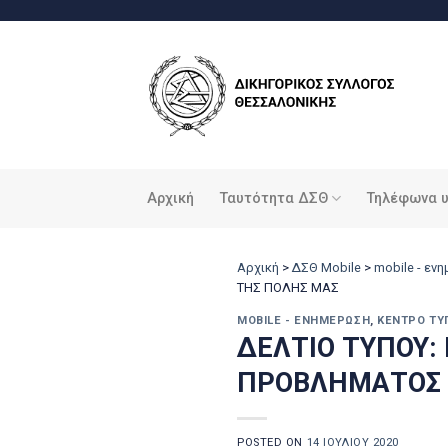
Μετάβαση
στο
περιεχόμενο
Αρχική
Ταυτότητα ΔΣΘ
Τηλέφωνα 
Αρχική
>
ΔΣΘ Mobile
>
mobile - εν
ΤΗΣ ΠΟΛΗΣ ΜΑΣ
MOBILE - ΕΝΗΜΈΡΩΣΗ
,
ΚΈΝΤΡΟ ΤΎ
ΔΕΛΤΙΟ ΤΥΠΟΥ:
ΠΡΟΒΛΗΜΑΤΟΣ 
POSTED ON
14 ΙΟΥΛΊΟΥ 2020