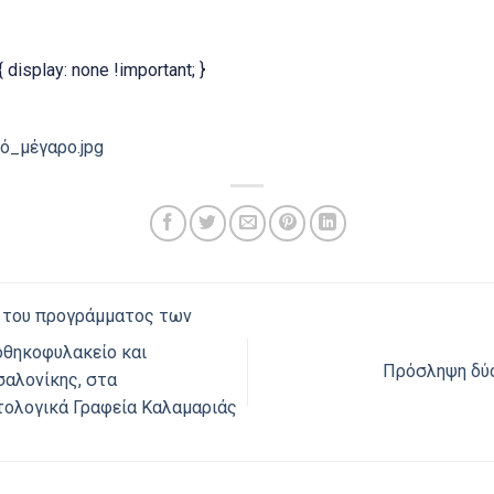
 display: none !important; }
_μέγαρο.jpg
 του προγράμματος των
οθηκοφυλακείο και
Πρόσληψη δύ
σαλονίκης, στα
τολογικά Γραφεία Καλαμαριάς