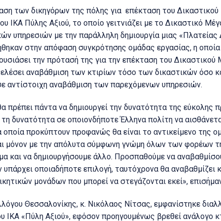
ταση των δικηγόρων της πόλης για επέκταση του Δικαστικο
του ΙΚΑ Πύλης Αξιού, το οποίο γειτνιάζει με το Δικαστικό Μέ
ν υπηρεσιών με την παράλληλη δημιουργία μιας «Πλατείας 
θηκαν στην απόφαση συγκρότησης ομάδας εργασίας, η οποία 
ουσιάσει την πρότασή της για την επέκταση του Δικαστικού Μ
τελέσει αναβάθμιση των κτιρίων τόσο των δικαστικών όσο κ
 σε αντίστοιχη αναβάθμιση των παρεχόμενων υπηρεσιών.
α πρέπει πάντα να δημιουργεί την δυνατότητα της εύκολης 
ι τη δυνατότητα σε οποιονδήποτε Έλληνα πολίτη να αισθάνετα
α οποία προκύπτουν προφανώς θα είναι το αντικείμενο της ο
αι μόνον με την απόλυτα σύμφωνη γνώμη όλων των φορέων τη
ημα και να δημιουργήσουμε άλλο. Προσπαθούμε να αναβαθμίσ
ν υπάρχει οποιαδήποτε επιλογή, ταυτόχρονα θα αναβαθμίζει 
κητικών μονάδων που μπορεί να στεγάζονται εκεί», επισήμανε
λλόγου Θεσσαλονίκης, κ. Νικόλαος Νίτσας, εμφανίστηκε δια
υ ΙΚΑ «Πύλη Αξιού», εφόσον προηγουμένως βρεθεί ανάλογο κτ