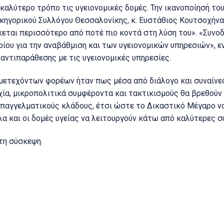
καλύτερο τρόπο τις υγειονομικές δομές. Την ικανοποίησή το
κηγορικού Συλλόγου Θεσσαλονίκης, κ. Ευστάθιος Κουτσοχήνας
κεται περισσότερο από ποτέ πιο κοντά στη λύση του». «Συνο
ρίου για την αναβάθμιση και των υγειονομικών υπηρεσιών», ε
αντιπαράθεσης με τις υγειονομικές υπηρεσίες.
ετεχόντων φορέων ήταν πως μέσα από διάλογο και συναίνεσ
ία, μικροπολιτικά συμφέροντα και τακτικισμούς θα βρεθούν 
παγγελματικούς κλάδους, έτσι ώστε το Δικαστικό Μέγαρο ν
α και οι δομές υγείας να λειτουργούν κάτω από καλύτερες σ
τη σύσκεψη.