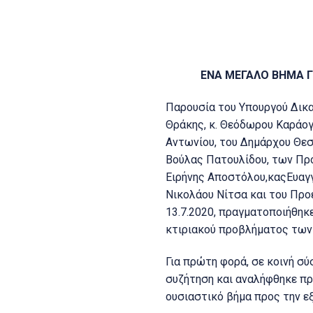
ΕΝΑ ΜΕΓΑΛΟ ΒΗΜΑ Γ
Παρουσία του Υπουργού Δικα
Θράκης, κ. Θεόδωρου Καράογ
Αντωνίου, του Δημάρχου Θεσ
Βούλας Πατουλίδου, των Προ
Ειρήνης Αποστόλου,καςΕυαγγε
Νικολάου Νίτσα και του Προ
13.7.2020, πραγματοποιήθηκ
κτιριακού προβλήματος των
Για πρώτη φορά, σε κοινή σ
συζήτηση και αναλήφθηκε πρ
ουσιαστικό βήμα προς την εξ