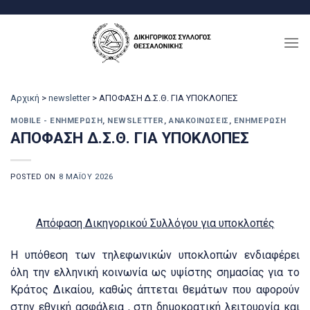
Μετάβαση
στο
περιεχόμενο
Αρχική
>
newsletter
>
ΑΠΟΦΑΣΗ Δ.Σ.Θ. ΓΙΑ ΥΠΟΚΛΟΠΕΣ
MOBILE - ΕΝΗΜΈΡΩΣΗ
,
NEWSLETTER
,
ΑΝΑΚΟΙΝΏΣΕΙΣ
,
ΕΝΗΜΈΡΩΣΗ
ΑΠΟΦΑΣΗ Δ.Σ.Θ. ΓΙΑ ΥΠΟΚΛΟΠΕΣ
POSTED ON
8 ΜΑΪ́ΟΥ 2026
Απόφαση Δικηγορικού Συλλόγου για υποκλοπές
Η υπόθεση των τηλεφωνικών υποκλοπών ενδιαφέρει
όλη την ελληνική κοινωνία ως υψίστης σημασίας για το
Κράτος Δικαίου, καθώς άπτεται θεμάτων που αφορούν
στην εθνική ασφάλεια , στη δημοκρατική λειτουργία και