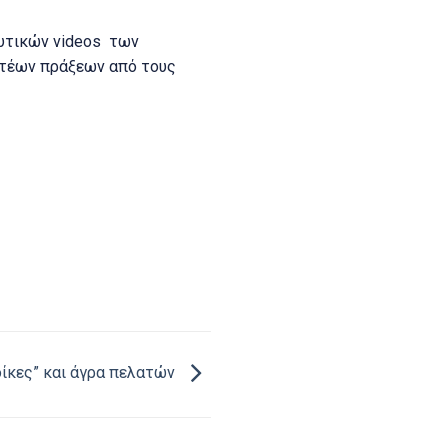
ευτικών videos των
πτέων πράξεων από τους
-δίκες” και άγρα πελατών