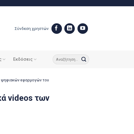
Σύνδεση χρηστών
ς
Εκδόσεις
ων ψηφιακών εφαρμογών του
ά videos των