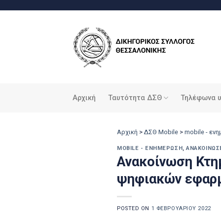
Μετάβαση
στο
περιεχόμενο
Αρχική
Ταυτότητα ΔΣΘ
Τηλέφωνα 
Αρχική
>
ΔΣΘ Mobile
>
mobile - εν
MOBILE - ΕΝΗΜΈΡΩΣΗ
,
ΑΝΑΚΟΙΝΏΣ
Ανακοίνωση Κτημ
ψηφιακών εφαρ
POSTED ON
1 ΦΕΒΡΟΥΑΡΊΟΥ 2022