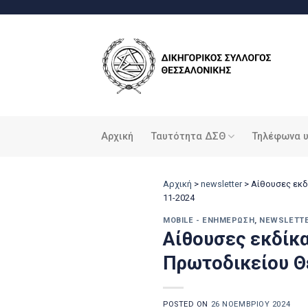
Μετάβαση
στο
περιεχόμενο
Αρχική
Ταυτότητα ΔΣΘ
Τηλέφωνα 
Αρχική
>
newsletter
>
Aίθουσες εκδ
11-2024
MOBILE - ΕΝΗΜΈΡΩΣΗ
,
NEWSLETT
Aίθουσες εκδίκ
Πρωτοδικείου Θε
POSTED ON
26 ΝΟΕΜΒΡΊΟΥ 2024