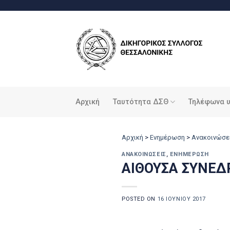
Μετάβαση
στο
περιεχόμενο
Αρχική
Ταυτότητα ΔΣΘ
Τηλέφωνα 
Αρχική
>
Ενημέρωση
>
Ανακοινώσε
ΑΝΑΚΟΙΝΏΣΕΙΣ
,
ΕΝΗΜΈΡΩΣΗ
ΑΙΘΟΥΣΑ ΣΥΝΕΔΡ
POSTED ON
16 ΙΟΥΝΊΟΥ 2017