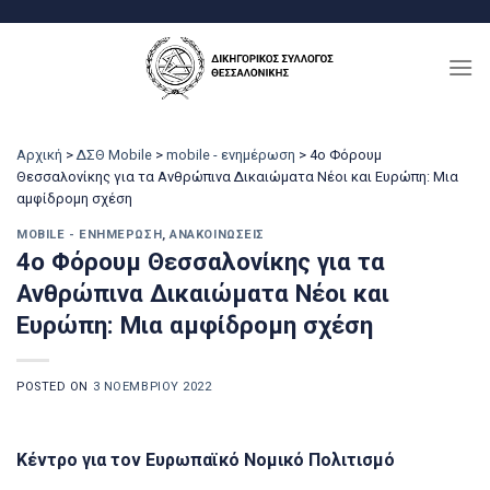
Μετάβαση
στο
περιεχόμενο
Αρχική
>
ΔΣΘ Mobile
>
mobile - ενημέρωση
>
4o Φόρουµ
Θεσσαλονίκης για τα Ανθρώπινα ∆ικαιώµατα Nέοι και Ευρώπη: Μια
αμφίδρομη σχέση
MOBILE - ΕΝΗΜΈΡΩΣΗ
,
ΑΝΑΚΟΙΝΏΣΕΙΣ
4o Φόρουµ Θεσσαλονίκης για τα
Ανθρώπινα ∆ικαιώµατα Nέοι και
Ευρώπη: Μια αμφίδρομη σχέση
POSTED ON
3 ΝΟΕΜΒΡΊΟΥ 2022
Κέντρο για τον Ευρωπαϊκό Νοµικό Πολιτισµό