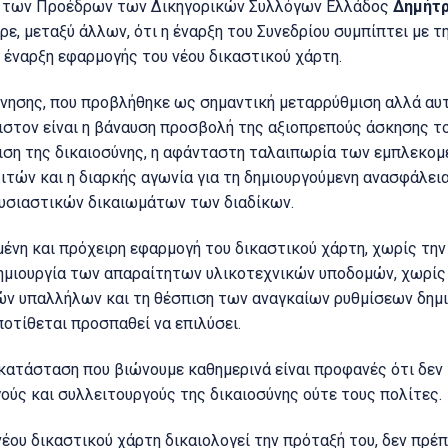
ς των Προέδρων των Δικηγορικών Συλλόγων Ελλάδος
Δημήτρ
ρε, μεταξύ άλλων, ότι η έναρξη του Συνεδρίου συμπίπτει με 
ν έναρξη εφαρμογής του νέου δικαστικού χάρτη.
νησης, που προβλήθηκε ως σημαντική μεταρρύθμιση αλλά αυ
στον είναι η βάναυση προσβολή της αξιοπρεπούς άσκησης το
ιση της δικαιοσύνης, η αφάνταστη ταλαιπωρία των εμπλεκο
τών και η διαρκής αγωνία για τη δημιουργούμενη ανασφάλεια 
ουσιαστικών δικαιωμάτων των διαδίκων.
σμένη και πρόχειρη εφαρμογή του δικαστικού χάρτη, χωρίς τ
δημιουργία των απαραίτητων υλικοτεχνικών υποδομών, χωρίς
ών υπαλλήλων και τη θέσπιση των αναγκαίων ρυθμίσεων δημ
οτίθεται προσπαθεί να επιλύσει.
κατάσταση που βιώνουμε καθημερινά είναι προφανές ότι δεν 
ούς και συλλειτουργούς της δικαιοσύνης ούτε τους πολίτες.
νέου δικαστικού χάρτη δικαιολογεί την πρόταξή του, δεν πρέπ