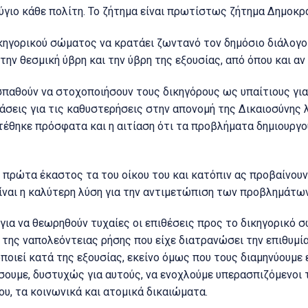
γιο κάθε πολίτη. Το ζήτημα είναι πρωτίστως ζήτημα Δημοκρ
δικηγορικού σώματος να κρατάει ζωντανό τον δημόσιο διάλογο
την θεσμική ύβρη και την ύβρη της εξουσίας, από όπου και αν
οσπαθούν να στοχοποιήσουν τους δικηγόρους ως υπαίτιους για
τιάσεις για τις καθυστερήσεις στην απονομή της Δικαιοσύνη
οστέθηκε πρόσφατα και η αιτίαση ότι τα προβλήματα δημιουρ
πρώτα έκαστος τα του οίκου του και κατόπιν ας προβαίνουν 
ίναι η καλύτερη λύση για την αντιμετώπιση των προβλημάτων
για να θεωρηθούν τυχαίες οι επιθέσεις προς το δικηγορικό σ
 της ναπολεόντειας ρήσης που είχε διατρανώσει την επιθυμί
ποιεί κατά της εξουσίας, εκείνο όμως που τους διαμηνύουμε ε
ίσουμε, δυστυχώς για αυτούς, να ενοχλούμε υπερασπιζόμενοι 
ου, τα κοινωνικά και ατομικά δικαιώματα.