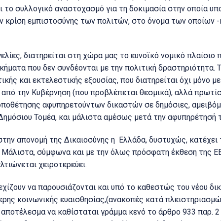
ι το συλλογικό αναστοχασμό για τη δοκιμασία στην οποία υπ
ν κρίση εμπιστοσύνης των πολιτών, στο όνομα των οποίων -
γελίες, διατηρείται στη χώρα μας το ευνοϊκό νομικό πλαίσιο
ήματα που δεν συνδέονται με την πολιτική δραστηριότητα. Το
κής και εκτελεστικής εξουσίας, που διατηρείται όχι μόνο με
πό την Κυβέρνηση (που προβλέπεται θεσμικά), αλλά πρωτίσ
οποθέτησης αφυπηρετούντων δικαστών σε δημόσιες, αμειβόμε
 Δημόσιου Τομέα, και μάλιστα αμέσως μετά την αφυπηρέτησή 
στην απονομή της Δικαιοσύνης η Ελλάδα, δυστυχώς, κατέχει
 Μάλιστα, σύμφωνα και με την όλως πρόσφατη έκθεση της ΕΕ 
λτιώνεται χειροτερεύει.
εχίζουν να παρουσιάζονται και υπό το καθεστώς του νέου δικ
τερης κοινωνικής ευαισθησίας,(ανακοπές κατά πλειστηριασμώ
ε αποτέλεσμα να καθίσταται γράμμα κενό το άρθρο 933 παρ. 2