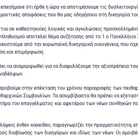
επεσήμανε ότι ήρθε η ώρα να αποτιμήσουμε τις δυσλειτουργί
ημαντικές αποφάσεις που θα μας οδηγήσουν στη δικηγορία το
τια σε καθεστηκυίες λογικές και αγκυλώσεις προσκολλημένοι
ρπληθυσμού αποτελεί θέμα συζήτησης από το 1 ο Πανελλήνιο 
νευστούμε από την ευρωπαϊκή δικηγορική οικογένεια, που σχ
ιση και επιμόρφωση.
πει να αναμορφωθεί για να διαφυλάξουμε την αξιοπρέπεια το
υναδέλφων.
 προβούμε στην επέκταση του χρόνου παραγραφής των πειθα
ιθαρχικών Συμβουλίων. Τα ασυμβίβαστα θα πρέπει να εξετασ
κτήρα του επαγγέλματος και αφετέρου των νέων συνθηκών πο
λήψεις ένθεν κακείθεν, παραγνωρίζει την πραγματικότητα, επ
ούς διαβίωσης των δικηγόρων και ιδίως των νέων. Οι αμοιβέ