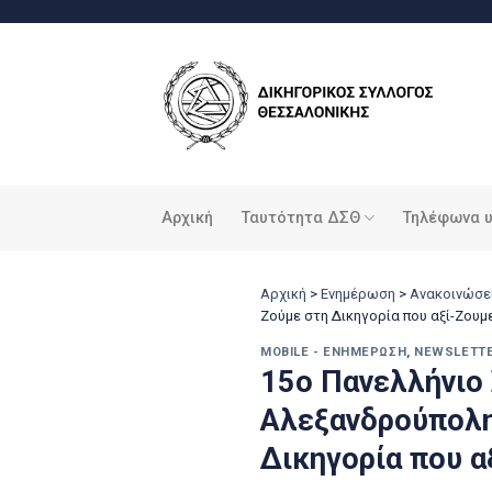
Μετάβαση
στο
περιεχόμενο
Αρχική
Ταυτότητα ΔΣΘ
Τηλέφωνα 
Αρχική
>
Ενημέρωση
>
Ανακοινώσε
Ζούμε στη Δικηγορία που αξί-Ζουμ
MOBILE - ΕΝΗΜΈΡΩΣΗ
,
NEWSLETT
15ο Πανελλήνιο
Αλεξανδρούπολη 
Δικηγορία που α