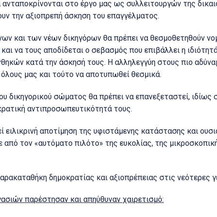
ανταποκρίνονται στο έργο μας ως συλλειτουργών της δικαι
υν την αξιοπρεπή άσκηση του επαγγέλματος.
ων και των νέων δικηγόρων θα πρέπει να θεσμοθετηθούν νομ
και να τους αποδίδεται ο σεβασμός που επιβάλλει η ιδιότητ
ηκών κατά την άσκησή τους. Η αλληλεγγύη στους πιο αδύνα
 όλους μας και τούτο να αποτυπωθεί θεσμικά.
ου δικηγορικού σώματος θα πρέπει να επανεξεταστεί, ιδίως σ
οκρατική αντιπροσωπευτικότητά τους.
εί ειλικρινή αποτίμηση της υφιστάμενης κατάστασης και ουσι
ε από τον «αυτόματο πιλότο» της ευκολίας, της μικροσκοπικ
αρακαταθήκη δημοκρατίας και αξιοπρέπειας στις νεότερες γε
γασιών παρέστησαν και απηύθυναν χαιρετισμό: