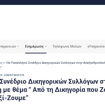
υπηρεσιών
Ενημέρωση
Τηλέφωνα Μελών
eΥπηρεσίε
ις
>
15ο Πανελλήνιο Συνέδριο Δικηγορικών Συλλόγων στην Αλεξανδρούπολη
ε”
ER
,
ΑΝΑΚΟΙΝΏΣΕΙΣ
 Συνέδριο Δικηγορικών Συλλόγων σ
με θέμα “ Από τη Δικηγορία που Ζ
ξί-Ζουμε”