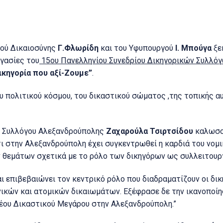
ού Δικαιοσύνης
Γ.Φλωρίδη
και του Υφυπουργού
Ι. Μπούγα
ξε
ργασίες του
15ου Πανελληνίου Συνεδρίου Δικηγορικών Συλλό
ικηγορία που αξί-Ζουμε”
.
πολιτικού κόσμου, του δικαστικού σώματος ,της τοπικής α
ύ Συλλόγου Αλεξανδρούπολης
Ζαχαρούλα Τσιρτσίδου
καλωσο
τι στην Αλεξανδρούπολη έχει συγκεντρωθεί η καρδιά του νομ
 θεμάτων σχετικά με το ρόλο των δικηγόρων ως συλλειτουρ
ι επιβεβαιώνει τον κεντρικό ρόλο που διαδραματίζουν οι δι
ικών και ατομικών δικαιωμάτων. Εξέφρασε δε την ικανοποίησ
νέου Δικαστικού Μεγάρου στην Αλεξανδρούπολη.”