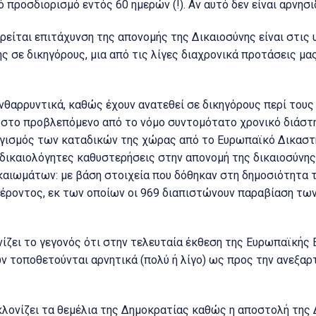
ροσδιορισμό εντός 60 ημερών (!). Αν αυτό δεν είναι αρνησιδικ
είται επιτάχυνση της απονομής της Δικαιοσύνης είναι στις 
 σε δικηγόρους, μια από τις λίγες διαχρονικά προτάσεις μας
νθαρρυντικά, καθώς έχουν ανατεθεί σε δικηγόρους περί τους 
στο προβλεπόμενο από το νόμο συντομότατο χρονικό διάστη
ογισμός των καταδικών της χώρας από το Ευρωπαϊκό Δικασ
δικαιολόγητες καθυστερήσεις στην απονομή της δικαιοσύνης, 
αιωμάτων: με βάση στοιχεία που δόθηκαν στη δημοσιότητα το
φέροντος, εκ των οποίων οι 969 διαπιστώνουν παραβίαση τ
νίζει το γεγονός ότι στην τελευταία έκθεση της Ευρωπαϊκής 
 τοποθετούνται αρνητικά (πολύ ή λίγο) ως προς την ανεξαρ
κλονίζει τα θεμέλια της Δημοκρατίας καθώς η αποστολή της Δ